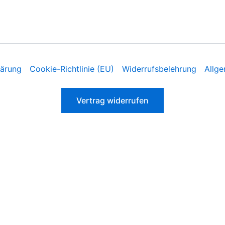
lärung
Cookie-Richtlinie (EU)
Widerrufsbelehrung
Allg
Vertrag widerrufen
elevanteste Erfahrung zu bieten, indem wir uns an Ihre Pr
ER Cookies zu. Sie können jedoch die „Cookie-Einstellungen