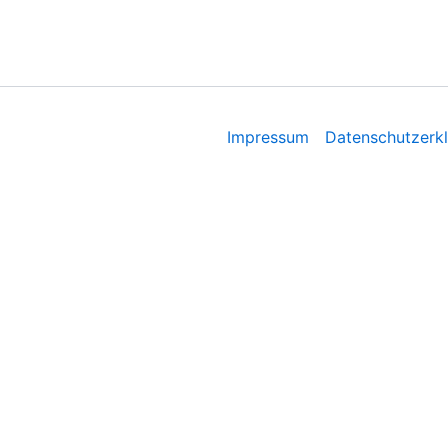
Impressum
Datenschutzerk
Cookie Hinweis
Wir verwenden Cookies auf unserer Website, um Ihnen die r
„Alle akzeptieren“ klicken, stimmen Sie der Verwendung ALL
Cookie Einstellungen
Akzeptiere alle