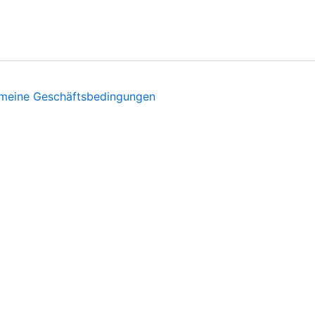
emeine Geschäftsbedingungen
äferenzen erinnern und Besuche wiederholen. Indem Sie auf
“ besuchen, um eine kontrollierte Einwilligung zu erteilen