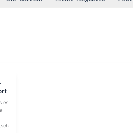
–
ort
s es
he
tsch