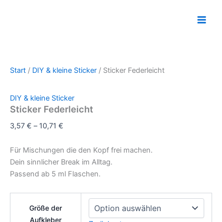
Sticker
Zum
Dieses
Dieses
Dieses
Main
Federleicht
Inhalt
Produkt
Produkt
Produkt
Menge
Men
springen
weist
weist
weist
mehrere
mehrere
mehrere
Varianten
Varianten
Varianten
auf.
auf.
auf.
Start
/
DIY & kleine Sticker
/ Sticker Federleicht
Die
Die
Die
Optionen
Optionen
Optionen
DIY & kleine Sticker
können
können
können
Sticker Federleicht
auf
auf
auf
der
der
der
3,57
€
–
10,71
€
Produktseite
Produktseite
Produktseite
gewählt
gewählt
gewählt
Für Mischungen die den Kopf frei machen.
werden
werden
werden
Dein sinnlicher Break im Alltag.
Passend ab 5 ml Flaschen.
Größe der
Aufkleber