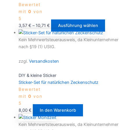
Bewertet
mit
0
von
5
3,57
€
–
10,71
€
Ausführung wählen
Kein Mehrwertsteuerausweis, da Kleinunternehmer
nach §19 (1) UStG.
zzgl.
Versandkosten
DIY & kleine Sticker
Sticker-Set für natürlichen Zeckenschutz
Bewertet
mit
0
von
5
8,00
€
In den Warenkorb
Kein Mehrwertsteuerausweis, da Kleinunternehmer